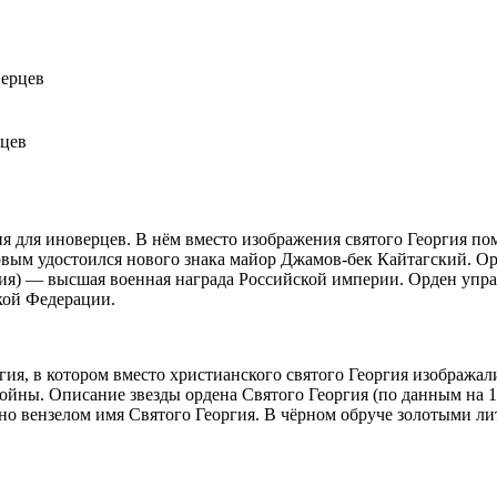
рцев
ия для иноверцев. В нём вместо изображения святого Георгия п
рвым удостоился нового знака майор Джамов-бек Кайтагский. О
я) — высшая военная награда Российской империи. Орден упра
кой Федерации.
ия, в котором вместо христианского святого Георгия изображал
войны. Описание звезды ордена Святого Георгия (по данным на 19
но вензелом имя Святого Георгия. В чёрном обруче золотыми лит