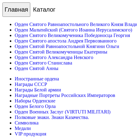
Главная
Каталог
Орден Святого Равноапостольного Великого Князя Влад
Орден Мальтийский (Святого Иоанна Иерусалимского)
Орден Святого Великомученика Победоносца Георгия
Орден Святого апостола Андрея Первозванного
Орден Святой Равноапостольной Княгини Ольги
Орден Святой Великомученицы Екатерины
Орден Святого Александра Невского
Орден Святого Станислава
Орден Святой Анны
Иностранные ордена
Награды СССР
Награды Белой армии
Наградные Портреты Российских Императоров
Наборы Орденские
Орден Белого Орла
Орден Военных Заслуг (VIRTUTI MILITARI)
Полковые знаки. Знаки Казачества.
Символика
Медали
VIP продукция