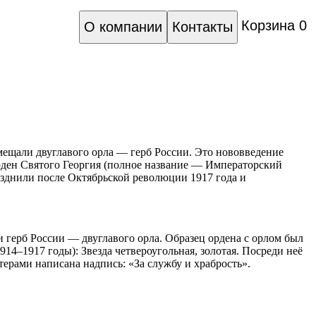
Корзина
0
О компании
Контакты
омещали двуглавого орла — герб России. Это нововведение
рден Святого Георгия (полное название — Императорский
зднили после Октябрьской революции 1917 года и
и герб России — двуглавого орла. Образец ордена с орлом был
14–1917 годы): Звезда четвероугольная, золотая. Посреди неё
ерами написана надпись: «За службу и храбрость».