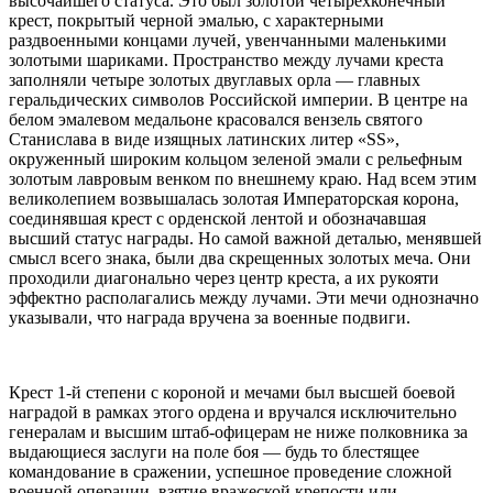
высочайшего статуса. Это был золотой четырехконечный
крест, покрытый черной эмалью, с характерными
раздвоенными концами лучей, увенчанными маленькими
золотыми шариками. Пространство между лучами креста
заполняли четыре золотых двуглавых орла — главных
геральдических символов Российской империи. В центре на
белом эмалевом медальоне красовался вензель святого
Станислава в виде изящных латинских литер «SS»,
окруженный широким кольцом зеленой эмали с рельефным
золотым лавровым венком по внешнему краю. Над всем этим
великолепием возвышалась золотая Императорская корона,
соединявшая крест с орденской лентой и обозначавшая
высший статус награды. Но самой важной деталью, менявшей
смысл всего знака, были два скрещенных золотых меча. Они
проходили диагонально через центр креста, а их рукояти
эффектно располагались между лучами. Эти мечи однозначно
указывали, что награда вручена за военные подвиги.
Крест 1-й степени с короной и мечами был высшей боевой
наградой в рамках этого ордена и вручался исключительно
генералам и высшим штаб-офицерам не ниже полковника за
выдающиеся заслуги на поле боя — будь то блестящее
командование в сражении, успешное проведение сложной
военной операции, взятие вражеской крепости или