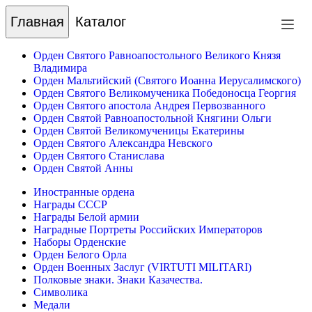
Главная
Каталог
Орден Святого Равноапостольного Великого Князя
Владимира
Орден Мальтийский (Святого Иоанна Иерусалимского)
Орден Святого Великомученика Победоносца Георгия
Орден Святого апостола Андрея Первозванного
Орден Святой Равноапостольной Княгини Ольги
Орден Святой Великомученицы Екатерины
Орден Святого Александра Невского
Орден Святого Станислава
Орден Святой Анны
Иностранные ордена
Награды СССР
Награды Белой армии
Наградные Портреты Российских Императоров
Наборы Орденские
Орден Белого Орла
Орден Военных Заслуг (VIRTUTI MILITARI)
Полковые знаки. Знаки Казачества.
Символика
Медали