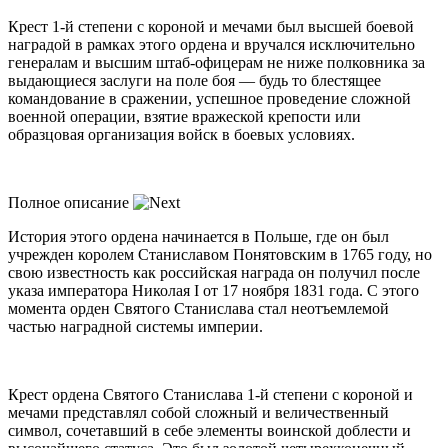
Крест 1-й степени с короной и мечами был высшей боевой
наградой в рамках этого ордена и вручался исключительно
генералам и высшим штаб-офицерам не ниже полковника за
выдающиеся заслуги на поле боя — будь то блестящее
командование в сражении, успешное проведение сложной
военной операции, взятие вражеской крепости или
образцовая организация войск в боевых условиях.
Полное описание
История этого ордена начинается в Польше, где он был
учрежден королем Станиславом Понятовским в 1765 году, но
свою известность как российская награда он получил после
указа императора Николая I от 17 ноября 1831 года. С этого
момента орден Святого Станислава стал неотъемлемой
частью наградной системы империи.
Крест ордена Святого Станислава 1-й степени с короной и
мечами представлял собой сложный и величественный
символ, сочетавший в себе элементы воинской доблести и