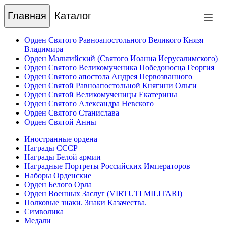
Главная
Каталог
Орден Святого Равноапостольного Великого Князя
Владимира
Орден Мальтийский (Святого Иоанна Иерусалимского)
Орден Святого Великомученика Победоносца Георгия
Орден Святого апостола Андрея Первозванного
Орден Святой Равноапостольной Княгини Ольги
Орден Святой Великомученицы Екатерины
Орден Святого Александра Невского
Орден Святого Станислава
Орден Святой Анны
Иностранные ордена
Награды СССР
Награды Белой армии
Наградные Портреты Российских Императоров
Наборы Орденские
Орден Белого Орла
Орден Военных Заслуг (VIRTUTI MILITARI)
Полковые знаки. Знаки Казачества.
Символика
Медали