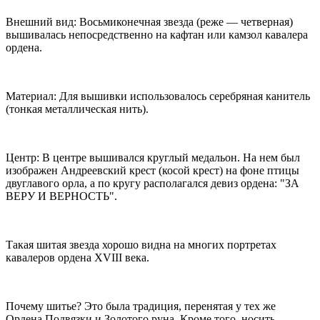
Внешний вид: Восьмиконечная звезда (реже — четверная)
вышивалась непосредственно на кафтан или камзол кавалера
ордена.
Материал: Для вышивки использовалось серебряная канитель
(тонкая металлическая нить).
Центр: В центре вышивался круглый медальон. На нем был
изображен Андреевский крест (косой крест) на фоне птицы
двуглавого орла, а по кругу располагался девиз ордена: "ЗА
ВЕРУ И ВЕРНОСТЬ".
Такая шитая звезда хорошо видна на многих портретах
кавалеров ордена XVIII века.
Почему шитье? Это была традиция, перенятая у тех же
Ордена Подвязки и Золотого руна. Кроме того, носить