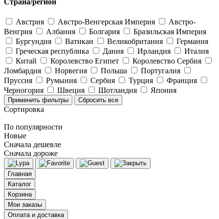
Страна/регион
Австрия
Австро-Венгерская Империя
Австро-
Венгрия
Албания
Болгария
Бразильская Империя
Бургундия
Ватикан
Великобритания
Германия
Греческая республика
Дания
Ирландия
Италия
Китай
Королевство Египет
Королевство Сербия
Ломбардия
Норвегия
Польша
Португалия
Пруссия
Румыния
Сербия
Турция
Франция
Черногория
Швеция
Шотландия
Япония
Применить фильтры
Сбросить все
Сортировка
По популярности
Новые
Сначала дешевле
Сначала дороже
Главная
Каталог
Корзина
Мои заказы
Оплата и доставка