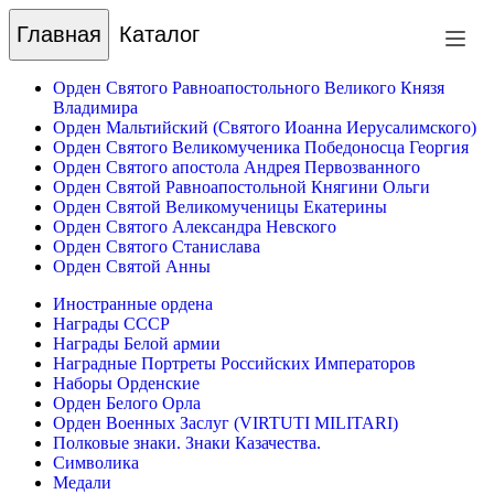
Главная
Каталог
Орден Святого Равноапостольного Великого Князя
Владимира
Орден Мальтийский (Святого Иоанна Иерусалимского)
Орден Святого Великомученика Победоносца Георгия
Орден Святого апостола Андрея Первозванного
Орден Святой Равноапостольной Княгини Ольги
Орден Святой Великомученицы Екатерины
Орден Святого Александра Невского
Орден Святого Станислава
Орден Святой Анны
Иностранные ордена
Награды СССР
Награды Белой армии
Наградные Портреты Российских Императоров
Наборы Орденские
Орден Белого Орла
Орден Военных Заслуг (VIRTUTI MILITARI)
Полковые знаки. Знаки Казачества.
Символика
Медали