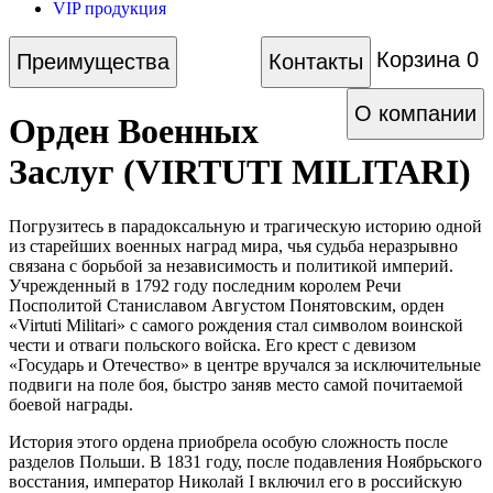
VIP продукция
Корзина
0
Преимущества
Контакты
О компании
Орден Военных
Заслуг (VIRTUTI MILITARI)
Погрузитесь в парадоксальную и трагическую историю одной
из старейших военных наград мира, чья судьба неразрывно
связана с борьбой за независимость и политикой империй.
Учрежденный в 1792 году последним королем Речи
Посполитой Станиславом Августом Понятовским, орден
«Virtuti Militari» с самого рождения стал символом воинской
чести и отваги польского войска. Его крест с девизом
«Государь и Отечество» в центре вручался за исключительные
подвиги на поле боя, быстро заняв место самой почитаемой
боевой награды.
История этого ордена приобрела особую сложность после
разделов Польши. В 1831 году, после подавления Ноябрьского
восстания, император Николай I включил его в российскую