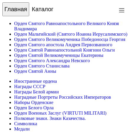
Главная
Каталог
Орден Святого Равноапостольного Великого Князя
Владимира
Орден Мальтийский (Святого Иоанна Иерусалимского)
Орден Святого Великомученика Победоносца Георгия
Орден Святого апостола Андрея Первозванного
Орден Святой Равноапостольной Княгини Ольги
Орден Святой Великомученицы Екатерины
Орден Святого Александра Невского
Орден Святого Станислава
Орден Святой Анны
Иностранные ордена
Награды СССР
Награды Белой армии
Наградные Портреты Российских Императоров
Наборы Орденские
Орден Белого Орла
Орден Военных Заслуг (VIRTUTI MILITARI)
Полковые знаки. Знаки Казачества.
Символика
Медали