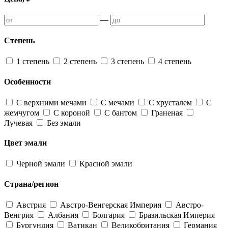
—
Степень
1 степень
2 степень
3 степень
4 степень
Особенности
С верхними мечами
С мечами
С хрусталем
С
жемчугом
С короной
С бантом
Граненая
Лучевая
Без эмали
Цвет эмали
Черной эмали
Красной эмали
Страна/регион
Австрия
Австро-Венгерская Империя
Австро-
Венгрия
Албания
Болгария
Бразильская Империя
Бургундия
Ватикан
Великобритания
Германия