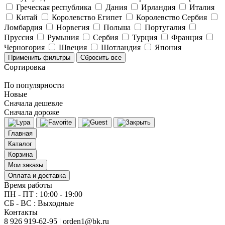
Греческая республика
Дания
Ирландия
Италия
Китай
Королевство Египет
Королевство Сербия
Ломбардия
Норвегия
Польша
Португалия
Пруссия
Румыния
Сербия
Турция
Франция
Черногория
Швеция
Шотландия
Япония
Применить фильтры
Сбросить все
Сортировка
По популярности
Новые
Сначала дешевле
Сначала дороже
Главная
Каталог
Корзина
Мои заказы
Оплата и доставка
Время работы
ПН - ПТ : 10:00 - 19:00
СБ - ВС : Выходные
Контакты
8 926 919-62-95 | orden1@bk.ru