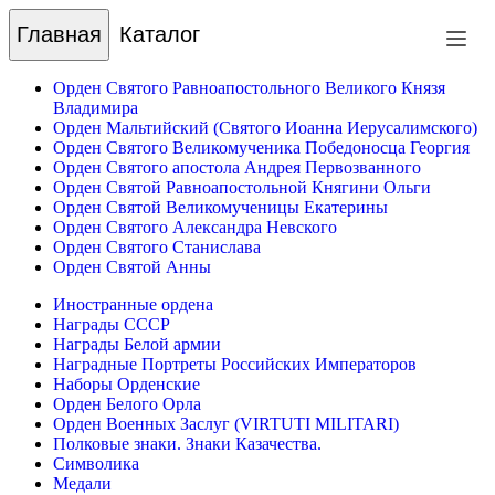
Главная
Каталог
Орден Святого Равноапостольного Великого Князя
Владимира
Орден Мальтийский (Святого Иоанна Иерусалимского)
Орден Святого Великомученика Победоносца Георгия
Орден Святого апостола Андрея Первозванного
Орден Святой Равноапостольной Княгини Ольги
Орден Святой Великомученицы Екатерины
Орден Святого Александра Невского
Орден Святого Станислава
Орден Святой Анны
Иностранные ордена
Награды СССР
Награды Белой армии
Наградные Портреты Российских Императоров
Наборы Орденские
Орден Белого Орла
Орден Военных Заслуг (VIRTUTI MILITARI)
Полковые знаки. Знаки Казачества.
Символика
Медали