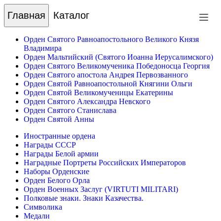
Главная
Каталог
Орден Святого Равноапостольного Великого Князя
Владимира
Орден Мальтийский (Святого Иоанна Иерусалимского)
Орден Святого Великомученика Победоносца Георгия
Орден Святого апостола Андрея Первозванного
Орден Святой Равноапостольной Княгини Ольги
Орден Святой Великомученицы Екатерины
Орден Святого Александра Невского
Орден Святого Станислава
Орден Святой Анны
Иностранные ордена
Награды СССР
Награды Белой армии
Наградные Портреты Российских Императоров
Наборы Орденские
Орден Белого Орла
Орден Военных Заслуг (VIRTUTI MILITARI)
Полковые знаки. Знаки Казачества.
Символика
Медали