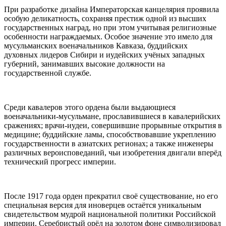
При разработке дизайна Императорская канцелярия проявила
особую деликатность, сохраняя престиж одной из высших
государственных наград, но при этом учитывая религиозные
особенности награждаемых. Особое значение это имело для
мусульманских военачальников Кавказа, буддийских
духовных лидеров Сибири и иудейских учёных западных
губерний, занимавших высокие должности на
государственной службе.
Среди кавалеров этого ордена были выдающиеся
военачальники-мусульмане, прославившиеся в кавалерийских
сражениях; врачи-иудеи, совершившие прорывные открытия в
медицине; буддийские ламы, способствовавшие укреплению
государственности в азиатских регионах; а также инженеры
различных вероисповеданий, чьи изобретения двигали вперёд
технический прогресс империи.
После 1917 года орден прекратил своё существование, но его
специальная версия для иноверцев остаётся уникальным
свидетельством мудрой национальной политики Российской
империи. Серебристый орёл на золотом фоне символизировал