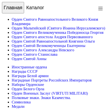
Главная
Каталог
Орден Святого Равноапостольного Великого Князя
Владимира
Орден Мальтийский (Святого Иоанна Иерусалимского)
Орден Святого Великомученика Победоносца Георгия
Орден Святого апостола Андрея Первозванного
Орден Святой Равноапостольной Княгини Ольги
Орден Святой Великомученицы Екатерины
Орден Святого Александра Невского
Орден Святого Станислава
Орден Святой Анны
Иностранные ордена
Награды СССР
Награды Белой армии
Наградные Портреты Российских Императоров
Наборы Орденские
Орден Белого Орла
Орден Военных Заслуг (VIRTUTI MILITARI)
Полковые знаки. Знаки Казачества.
Символика
Медали