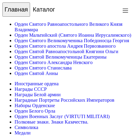
Главная
Каталог
Орден Святого Равноапостольного Великого Князя
Владимира
Орден Мальтийский (Святого Иоанна Иерусалимского)
Орден Святого Великомученика Победоносца Георгия
Орден Святого апостола Андрея Первозванного
Орден Святой Равноапостольной Княгини Ольги
Орден Святой Великомученицы Екатерины
Орден Святого Александра Невского
Орден Святого Станислава
Орден Святой Анны
Иностранные ордена
Награды СССР
Награды Белой армии
Наградные Портреты Российских Императоров
Наборы Орденские
Орден Белого Орла
Орден Военных Заслуг (VIRTUTI MILITARI)
Полковые знаки. Знаки Казачества.
Символика
Медали