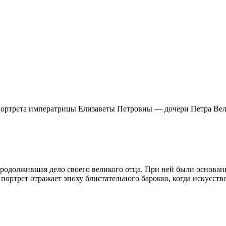
ртрета императрицы Елизаветы Петровны — дочери Петра Велик
родолжившая дело своего великого отца. При ней были основан
портрет отражает эпоху блистательного барокко, когда искусств