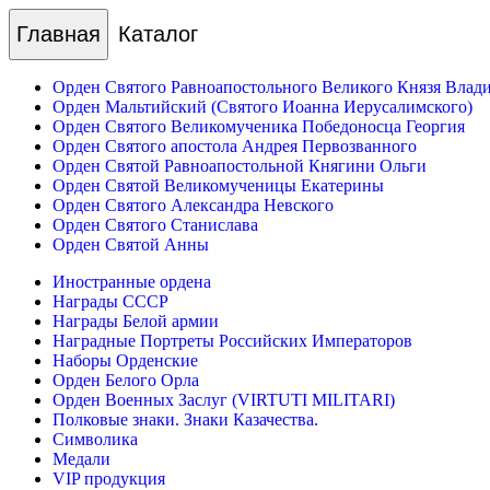
Главная
Каталог
Орден Святого Равноапостольного Великого Князя Влад
Орден Мальтийский (Святого Иоанна Иерусалимского)
Орден Святого Великомученика Победоносца Георгия
Орден Святого апостола Андрея Первозванного
Орден Святой Равноапостольной Княгини Ольги
Орден Святой Великомученицы Екатерины
Орден Святого Александра Невского
Орден Святого Станислава
Орден Святой Анны
Иностранные ордена
Награды СССР
Награды Белой армии
Наградные Портреты Российских Императоров
Наборы Орденские
Орден Белого Орла
Орден Военных Заслуг (VIRTUTI MILITARI)
Полковые знаки. Знаки Казачества.
Символика
Медали
VIP продукция