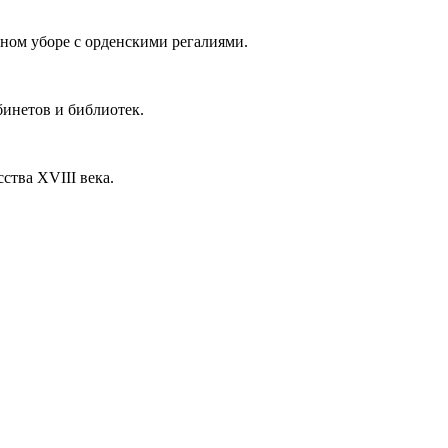
ном уборе с орденскими регалиями.
бинетов и библиотек.
ства XVIII века.