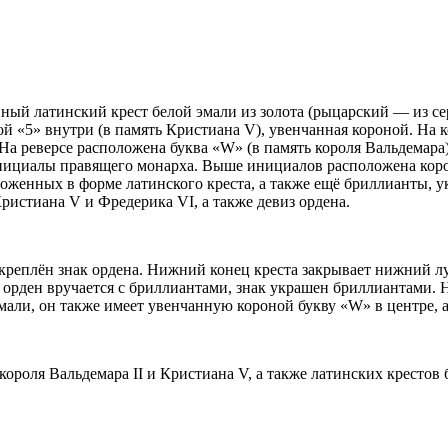
ый латинский крест белой эмали из золота (рыцарский — из сер
й «5» внутри (в память Кристиана V), увенчанная короной. На ко
реверсе расположена буква «W» (в память короля Вальдемара) 
 инициалы правящего монарха. Выше инициалов расположена кор
ложенных в форме латинского креста, а также ещё бриллианты, 
истиана V и Фредерика VI, а также девиз ордена.
креплён знак ордена. Нижний конец креста закрывает нижний луч
орден вручается с бриллиантами, знак украшен бриллиантами. Н
мали, он также имеет увенчанную короной букву «W» в центре, а
ороля Вальдемара II и Кристиана V, а также латинских крестов 