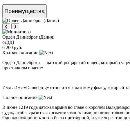
Преимущества
❮
❯
Орден Даннеброг (Дания)
оД(Д)
6 200 руб.
Краткое описание
Орден Даннеброга — датский рыцарский орден, который сущест
престижном ордене:
Имя : Имя «Dannebrog» относится к датскому флагу, который т
Полное описание
В июне 1219 года датская армия во главе с королём Вальдема
судах, чтобы сразиться с язычниками-эстами, но лишь только о
Однако покорность эстов была притворной, и уже через три дня