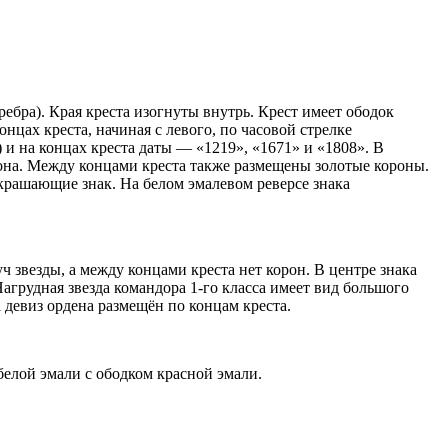
ебра). Края креста изогнуты внутрь. Крест имеет ободок
нцах креста, начиная с левого, по часовой стрелке
и на концах креста даты — «1219», «1671» и «1808». В
она. Между концами креста также размещены золотые короны.
украшающие знак. На белом эмалевом реверсе знака
 звезды, а между концами креста нет корон. В центре знака
агрудная звезда командора 1-го класса имеет вид большого
 девиз ордена размещён по концам креста.
белой эмали с ободком красной эмали.