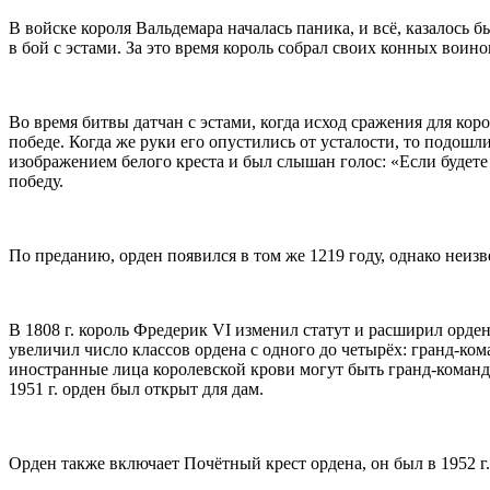
В войске короля Вальдемара началась паника, и всё, казалось
в бой с эстами. За это время король собрал своих конных воин
Во время битвы датчан с эстами, когда исход сражения для кор
победе. Когда же руки его опустились от усталости, то подошл
изображением белого креста и был слышан голос: «Если будете
победу.
По преданию, орден появился в том же 1219 году, однако неизв
В 1808 г. король Фредерик VI изменил статут и расширил орден
увеличил число классов ордена с одного до четырёх: гранд-кома
иностранные лица королевской крови могут быть гранд-командо
1951 г. орден был открыт для дам.
Орден также включает Почётный крест ордена, он был в 1952 