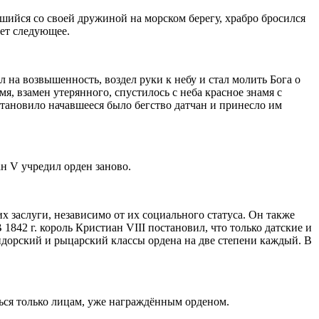
вшийся со своей дружиной на морском берегу, храбро бросился
ает следующее.
 на возвышенность, воздел руки к небу и стал молить Бога о
я, взамен утерянного, спустилось с неба красное знамя с
становило начавшееся было бегство датчан и принесло им
ан V учредил орден заново.
их заслуги, независимо от их социального статуса. Он также
1842 г. король Кристиан VIII постановил, что только датские и
ндорский и рыцарский классы ордена на две степени каждый. В
ться только лицам, уже награждённым орденом.