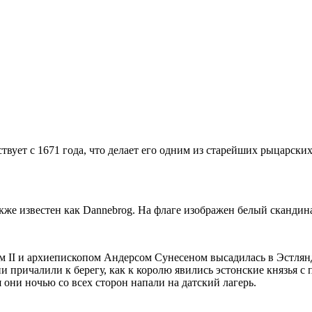
вует с 1671 года, что делает его одним из старейших рыцарски
акже известен как Dannebrog. На флаге изображен белый скандин
ром II и архиепископом Андерсом Сунесеном высадилась в Эстля
ни причалили к берегу, как к королю явились эстонские князья с
 они ночью со всех сторон напали на датский лагерь.