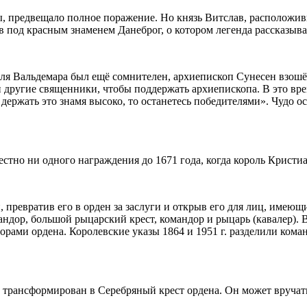
 бы, предвещало полное поражение. Но князь Витслав, расположи
ов под красным знаменем Данеброг, о котором легенда рассказыв
оля Вальдемара был ещё сомнителен, архиепископ Сунесен взошёл
и другие священники, чтобы поддержать архиепископа. В это врем
 держать это знамя высоко, то останетесь победителями». Чудо о
естно ни одного награждения до 1671 года, когда король Кристи
, превратив его в орден за заслуги и открыв его для лиц, имеющ
ндор, большой рыцарский крест, командор и рыцарь (кавалер). В 
рами ордена. Королевские указы 1864 и 1951 г. разделили кома
г. трансформирован в Серебряный крест ордена. Он может вруча