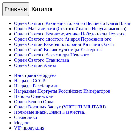
Главная
Каталог
Орден Святого Равноапостольного Великого Князя Влад
Орден Мальтийский (Святого Иоанна Иерусалимского)
Орден Святого Великомученика Победоносца Георгия
Орден Святого апостола Андрея Первозванного
Орден Святой Равноапостольной Княгини Ольги
Орден Святой Великомученицы Екатерины
Орден Святого Александра Невского
Орден Святого Станислава
Орден Святой Анны
Иностранные ордена
Награды СССР
Награды Белой армии
Наградные Портреты Российских Императоров
Наборы Орденские
Орден Белого Орла
Орден Военных Заслуг (VIRTUTI MILITARI)
Полковые знаки. Знаки Казачества.
Символика
Медали
VIP продукция