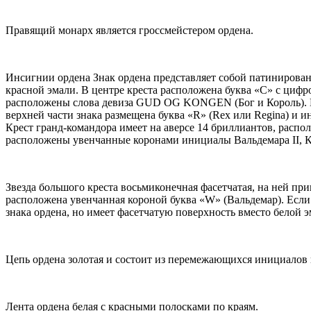
Правящий монарх является гроссмейстером ордена.
Инсигнии ордена Знак ордена представляет собой патинированн
красной эмали. В центре креста расположена буква «C» с цифро
расположены слова девиза GUD OG KONGEN (Бог и Король). На 
верхней части знака размещена буква «R» (Rex или Regina) и
Крест гранд-командора имеет на аверсе 14 бриллиантов, распо
расположены увенчанные коронами инициалы Вальдемара II, Кр
Звезда большого креста восьмиконечная фасетчатая, на ней при
расположена увенчанная короной буква «W» (Вальдемар). Если 
знака ордена, но имеет фасетчатую поверхность вместо белой э
Цепь ордена золотая и состоит из перемежающихся инициалов к
Лента ордена белая с красными полосками по краям.