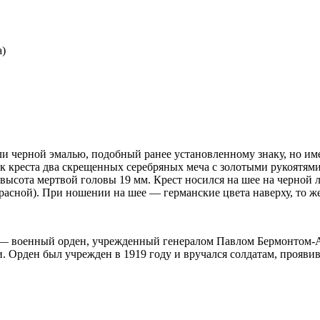
ли черной эмалью, подобный ранее установленному знаку, но и
 креста два скрещенных серебряных меча с золотыми рукоятями,
, высота мертвой головы 19 мм. Крест носился на шее на черной
 красной). При ношении на шее — германские цвета наверху, то ж
) — военный орден, учрежденный генералом Павлом Бермонтом-
. Орден был учрежден в 1919 году и вручался солдатам, прояв