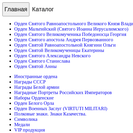
Главная
Каталог
Орден Святого Равноапостольного Великого Князя Влад
Орден Мальтийский (Святого Иоанна Иерусалимского)
Орден Святого Великомученика Победоносца Георгия
Орден Святого апостола Андрея Первозванного
Орден Святой Равноапостольной Княгини Ольги
Орден Святой Великомученицы Екатерины
Орден Святого Александра Невского
Орден Святого Станислава
Орден Святой Анны
Иностранные ордена
Награды СССР
Награды Белой армии
Наградные Портреты Российских Императоров
Наборы Орденские
Орден Белого Орла
Орден Военных Заслуг (VIRTUTI MILITARI)
Полковые знаки. Знаки Казачества.
Символика
Медали
VIP продукция