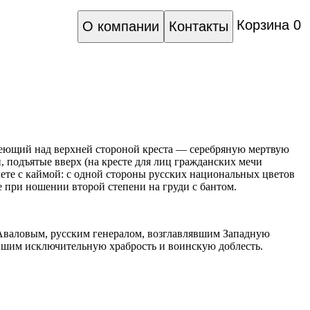
Корзина
0
О компании
Контакты
меющий над верхней стороной креста — серебряную мертвую
 подъятые вверх (на кресте для лиц гражданских мечи
 лете с каймой: с одной стороны русских национальных цветов
е при ношении второй степени на груди с бантом.
Аваловым, русским генералом, возглавлявшим Западную
ившим исключительную храбрость и воинскую доблесть.