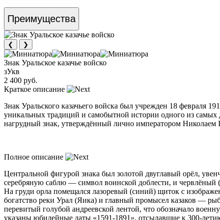
Преимущества
❮
❯
Знак Уральское казачье войско
зУкв
2 400 руб.
Краткое описание
Знак Уральского казачьего войска был учрежден 18 февраля 19
уникальных традиций и самобытной истории одного из самых д
нагрудный знак, утверждённый лично императором Николаем 
Полное описание
Центральной фигурой знака был золотой двуглавый орёл, увен
серебряную саблю — символ воинской доблести, и червлёный (
На груди орла помещался лазоревый (синий) щиток с изображе
богатство реки Урал (Яика) и главный промысел казаков — рыб
перевитый голубой андреевской лентой, что обозначало военну
указаны юбилейные даты «1591-1891», отсылавшие к 300-летию 