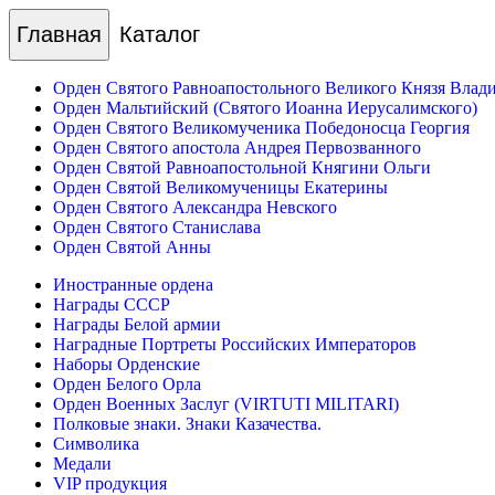
Главная
Каталог
Орден Святого Равноапостольного Великого Князя Влад
Орден Мальтийский (Святого Иоанна Иерусалимского)
Орден Святого Великомученика Победоносца Георгия
Орден Святого апостола Андрея Первозванного
Орден Святой Равноапостольной Княгини Ольги
Орден Святой Великомученицы Екатерины
Орден Святого Александра Невского
Орден Святого Станислава
Орден Святой Анны
Иностранные ордена
Награды СССР
Награды Белой армии
Наградные Портреты Российских Императоров
Наборы Орденские
Орден Белого Орла
Орден Военных Заслуг (VIRTUTI MILITARI)
Полковые знаки. Знаки Казачества.
Символика
Медали
VIP продукция