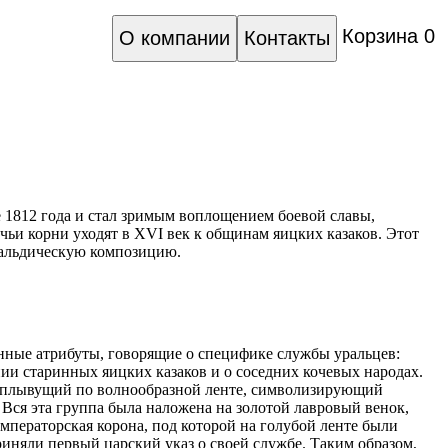
Корзина
0
О компании
Контакты
е 1812 года и стал зримым воплощением боевой славы,
ьи корни уходят в XVI век к общинам яицких казаков. Этот
ральдическую композицию.
нные атрибуты, говорящие о специфике службы уральцев:
ии старинных яицких казаков и о соседних кочевых народах.
р, плывущий по волнообразной ленте, символизирующий
Вся эта группа была наложена на золотой лавровый венок,
мператорская корона, под которой на голубой ленте были
иняли первый царский указ о своей службе. Таким образом,