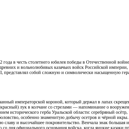
12 года в честь столетнего юбилея победы в Отечественной войн
ревних и вольнолюбивых казачьих войск Российской империи, ч
II, представлял собой сложную и символически насыщенную ге
чанный императорской короной, который держал в лапах скреще
красный) лук в колчане со стрелами — напоминание о вооружен
нием исторического герба Уральской области: серебряный осёт
оловство, особенно знаменитую добычу осетров и чёрной икры. 
ю славу и высочайшее покровительство. Венчала знак большая и
со дня официального основания войска, когда яицкие казаки пр