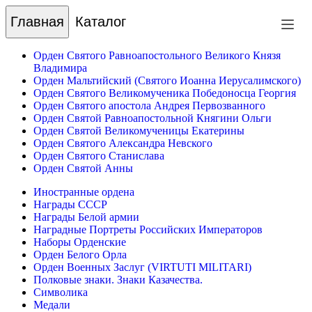
Главная
Каталог
Орден Святого Равноапостольного Великого Князя
Владимира
Орден Мальтийский (Святого Иоанна Иерусалимского)
Орден Святого Великомученика Победоносца Георгия
Орден Святого апостола Андрея Первозванного
Орден Святой Равноапостольной Княгини Ольги
Орден Святой Великомученицы Екатерины
Орден Святого Александра Невского
Орден Святого Станислава
Орден Святой Анны
Иностранные ордена
Награды СССР
Награды Белой армии
Наградные Портреты Российских Императоров
Наборы Орденские
Орден Белого Орла
Орден Военных Заслуг (VIRTUTI MILITARI)
Полковые знаки. Знаки Казачества.
Символика
Медали