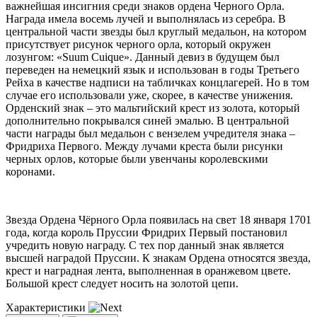
важнейшая инсигния среди знаков ордена Черного Орла.
Награда имела восемь лучей и выполнялась из серебра. В
центральной части звезды был круглый медальон, на котором
присутствует рисунок черного орла, который окружен
лозунгом: «Suum Cuique». Данный девиз в будущем был
переведен на немецкий язык и использован в годы Третьего
Рейха в качестве надписи на табличках концлагерей. Но в том
случае его использовали уже, скорее, в качестве унижения.
Орденский знак – это мальтийский крест из золота, который
дополнительно покрывался синей эмалью. В центральной
части награды был медальон с вензелем учредителя знака –
Фридриха Первого. Между лучами креста были рисунки
черных орлов, которые были увенчаны королевскими
коронами.
Звезда Ордена Чёрного Орла появилась на свет 18 января 1701
года, когда король Пруссии Фридрих Первый постановил
учредить новую награду. С тех пор данный знак является
высшей наградой Пруссии. К знакам Ордена относятся звезда,
крест и наградная лента, выполненная в оранжевом цвете.
Большой крест следует носить на золотой цепи.
Характеристики