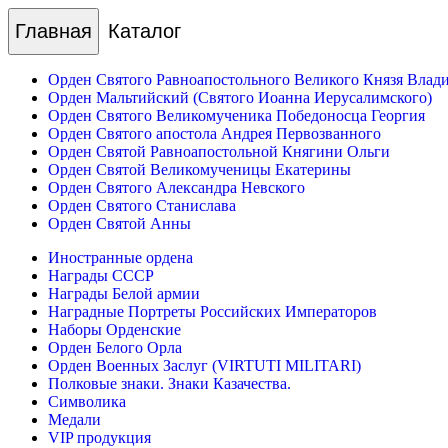
Главная
Каталог
Орден Святого Равноапостольного Великого Князя Влад
Орден Мальтийский (Святого Иоанна Иерусалимского)
Орден Святого Великомученика Победоносца Георгия
Орден Святого апостола Андрея Первозванного
Орден Святой Равноапостольной Княгини Ольги
Орден Святой Великомученицы Екатерины
Орден Святого Александра Невского
Орден Святого Станислава
Орден Святой Анны
Иностранные ордена
Награды СССР
Награды Белой армии
Наградные Портреты Российских Императоров
Наборы Орденские
Орден Белого Орла
Орден Военных Заслуг (VIRTUTI MILITARI)
Полковые знаки. Знаки Казачества.
Символика
Медали
VIP продукция