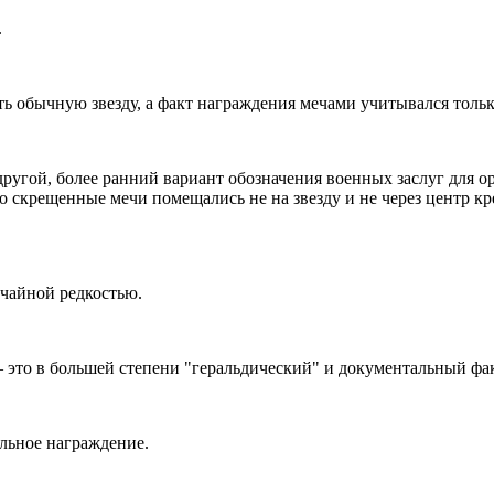
.
 обычную звезду, а факт награждения мечами учитывался только 
ругой, более ранний вариант обозначения военных заслуг для ор
 скрещенные мечи помещались не на звезду и не через центр кре
ычайной редкостью.
 это в большей степени "геральдический" и документальный фак
льное награждение.