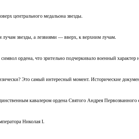
оверх центрального медальона звезды.
лучам звезды, а лезвиями — вверх, к верхним лучам.
 символ ордена, что зрительно подчеркивало военный характер 
физически? Это самый интересный момент. Исторические докумен
инственным кавалером ордена Святого Андрея Первозванного с
ператора Николая I.