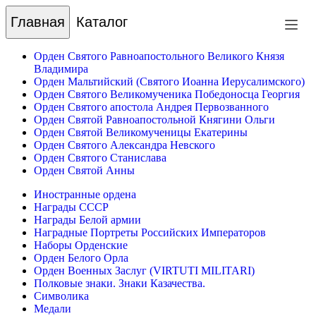
Главная
Каталог
Орден Святого Равноапостольного Великого Князя
Владимира
Орден Мальтийский (Святого Иоанна Иерусалимского)
Орден Святого Великомученика Победоносца Георгия
Орден Святого апостола Андрея Первозванного
Орден Святой Равноапостольной Княгини Ольги
Орден Святой Великомученицы Екатерины
Орден Святого Александра Невского
Орден Святого Станислава
Орден Святой Анны
Иностранные ордена
Награды СССР
Награды Белой армии
Наградные Портреты Российских Императоров
Наборы Орденские
Орден Белого Орла
Орден Военных Заслуг (VIRTUTI MILITARI)
Полковые знаки. Знаки Казачества.
Символика
Медали