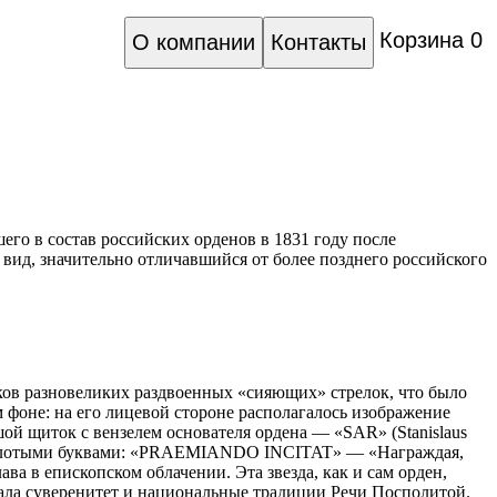
Корзина
0
О компании
Контакты
го в состав российских орденов в 1831 году после
вид, значительно отличавшийся от более позднего российского
чков разновеликих раздвоенных «сияющих» стрелок, что было
 фоне: на его лицевой стороне располагалось изображение
ой щиток с вензелем основателя ордена — «SAR» (Stanislaus
ый золотыми буквами: «PRAEMIANDO INCITAT» — «Награждая,
а в епископском облачении. Эта звезда, как и сам орден,
ла суверенитет и национальные традиции Речи Посполитой.