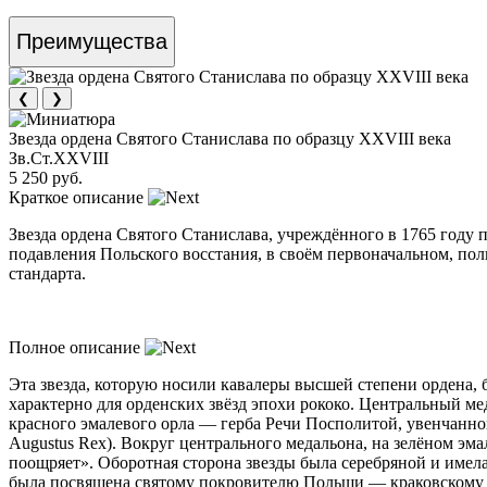
Преимущества
❮
❯
Звезда ордена Святого Станислава по образцу XXVIII века
Зв.Ст.XXVIII
5 250 руб.
Краткое описание
Звезда ордена Святого Станислава, учреждённого в 1765 году
подавления Польского восстания, в своём первоначальном, пол
стандарта.
Полное описание
Эта звезда, которую носили кавалеры высшей степени ордена, 
характерно для орденских звёзд эпохи рококо. Центральный ме
красного эмалевого орла — герба Речи Посполитой, увенчанног
Augustus Rex). Вокруг центрального медальона, на зелёном 
поощряет». Оборотная сторона звезды была серебряной и имела
была посвящена святому покровителю Польши — краковскому е