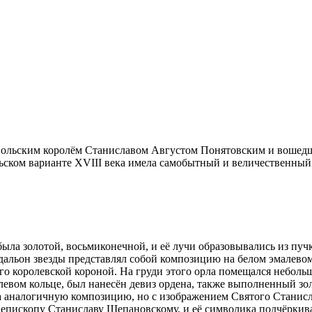
 польским королём Станиславом Августом Понятовским и вошедше
ьском варианте XVIII века имела самобытный и величественный 
была золотой, восьмиконечной, и её лучи образовывались из пу
дальон звезды представлял собой композицию на белом эмалевом
о королевской короной. На груди этого орла помещался небольш
эмалевом кольце, был нанесён девиз ордена, также выполненн
 аналогичную композицию, но с изображением Святого Станислав
пископу Станиславу Щепановскому, и её символика подчёркива