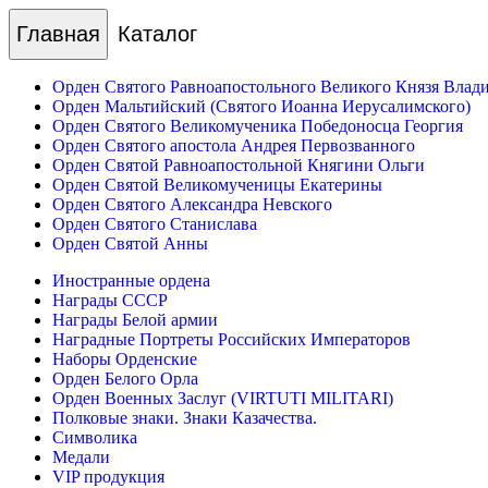
Главная
Каталог
Орден Святого Равноапостольного Великого Князя Влад
Орден Мальтийский (Святого Иоанна Иерусалимского)
Орден Святого Великомученика Победоносца Георгия
Орден Святого апостола Андрея Первозванного
Орден Святой Равноапостольной Княгини Ольги
Орден Святой Великомученицы Екатерины
Орден Святого Александра Невского
Орден Святого Станислава
Орден Святой Анны
Иностранные ордена
Награды СССР
Награды Белой армии
Наградные Портреты Российских Императоров
Наборы Орденские
Орден Белого Орла
Орден Военных Заслуг (VIRTUTI MILITARI)
Полковые знаки. Знаки Казачества.
Символика
Медали
VIP продукция