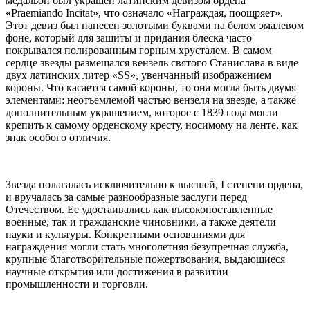
медальон был украшен латинским девизом ордена
«Praemiando Incitat», что означало «Награждая, поощряет».
Этот девиз был нанесен золотыми буквами на белом эмалевом
фоне, который для защиты и придания блеска часто
покрывался полированным горным хрусталем. В самом
сердце звезды размещался вензель святого Станислава в виде
двух латинских литер «SS», увенчанный изображением
короны. Что касается самой короны, то она могла быть двумя
элементами: неотъемлемой частью вензеля на звезде, а также
дополнительным украшением, которое с 1839 года могли
крепить к самому орденскому кресту, носимому на ленте, как
знак особого отличия.
Звезда полагалась исключительно к высшей, I степени ордена,
и вручалась за самые разнообразные заслуги перед
Отечеством. Ее удостаивались как высокопоставленные
военные, так и гражданские чиновники, а также деятели
науки и культуры. Конкретными основаниями для
награждения могли стать многолетняя безупречная служба,
крупные благотворительные пожертвования, выдающиеся
научные открытия или достижения в развитии
промышленности и торговли.