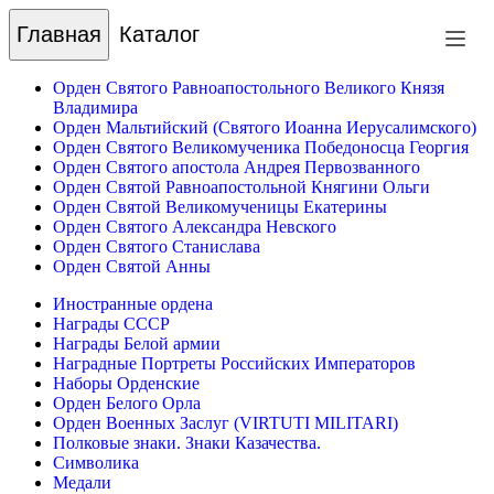
Главная
Каталог
Орден Святого Равноапостольного Великого Князя
Владимира
Орден Мальтийский (Святого Иоанна Иерусалимского)
Орден Святого Великомученика Победоносца Георгия
Орден Святого апостола Андрея Первозванного
Орден Святой Равноапостольной Княгини Ольги
Орден Святой Великомученицы Екатерины
Орден Святого Александра Невского
Орден Святого Станислава
Орден Святой Анны
Иностранные ордена
Награды СССР
Награды Белой армии
Наградные Портреты Российских Императоров
Наборы Орденские
Орден Белого Орла
Орден Военных Заслуг (VIRTUTI MILITARI)
Полковые знаки. Знаки Казачества.
Символика
Медали